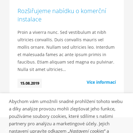
Rozšiřujeme nabídku o komerční
instalace
Proin a viverra nunc. Sed vestibulum at nibh
ultricies convallis. Duis convallis mauris vel
mollis ornare. Nullam sed ultricies leo. Interdum
et malesuada fames ac ante ipsum primis in
faucibus. Etiam aliquam sed magna eu pulvinar.
Nulla sit amet ultricies…
Více informací
15.08.2019
Abychom vám umožnili snadné prohlížení tohoto webu
a díky analýze provozu mohli zlepšovat jeho funkce,
používáme soubory cookies, které sdílíme s našimi
partnery pro analýzu a marketingové účely. Jejich
Copyright © Daikin CZ & Firma s.r.o.
nastavení upravíte odkazem „
Nastavení cookies
“ a